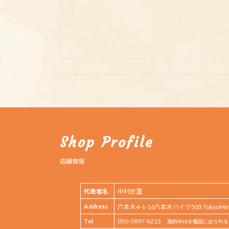
Shop Profile
店舗情報
代表者名
中村衣里
Address
六本木4-1-16六本木ハイツ503 TokyoMinat
Tel
050-5897-8215
施術中はお電話に出られな