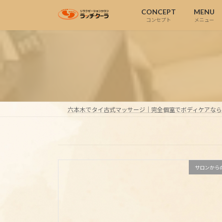
コ
ナ
CONCEPT
MENU
ン
ビ
コンセプト
メニュー
テ
ゲ
ン
ー
ツ
シ
へ
ョ
ス
ン
キ
に
ッ
移
六本木でタイ古式マッサージ｜完全個室でボディケアな
プ
動
サロンから