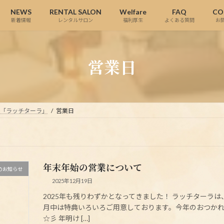
NEWS
RENTAL SALON
Welfare
FAQ
CO
新着情報
レンタルサロン
福利厚生
よくある質問
お
営業日
ら「ラッチターラ」
営業日
年末年始の営業について
のお知らせ
2025年12月19日
2025年も残りわずかとなってきました！ ラッチターラは
月中は特典いろいろご用意しております。今年のおつか
☆彡 年明け […]