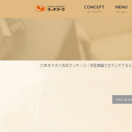
コ
ナ
CONCEPT
MENU
ン
ビ
コンセプト
メニュー
テ
ゲ
ン
ー
ツ
シ
へ
ョ
ス
ン
キ
に
ッ
移
六本木でタイ古式マッサージ｜完全個室でボディケアな
プ
動
サロンから