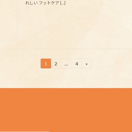
れしい フットケア […]
1
2
…
4
»
固
固
固
定
定
定
ペ
ペ
ペ
ー
ー
ー
ジ
ジ
ジ