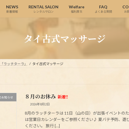
NEWS
RENTAL SALON
Welfare
FAQ
CO
新着情報
レンタルサロン
福利厚生
よくある質問
お
タイ古式マッサージ
ら「ラッチターラ」
タイ古式マッサージ
８月のお休み
新着!!
のお知らせ
2026年8月2日
8月のラッチターラは 11日（山の日）が出張イベントの
は営業日カレンダーをご参照ください♪ 夏バテ予防、遊
ください。 旅行 […]