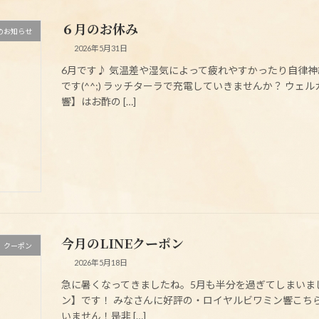
６月のお休み
のお知らせ
2026年5月31日
6月です♪ 気温差や湿気によって疲れやすかったり自律
です(^^;) ラッチターラで充電していきませんか？ ウ
響】はお酢の […]
今月のLINEクーポン
クーポン
2026年5月18日
急に暑くなってきましたね。5月も半分を過ぎてしまいました
ン】です！ みなさんに好評の・ロイヤルビワミン響こち
いません！是非 […]