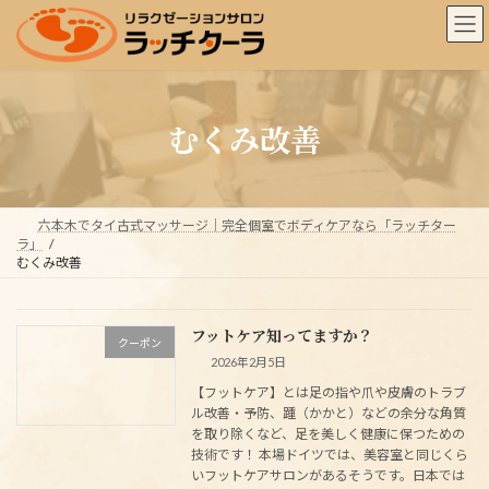
コ
ナ
ン
ビ
テ
ゲ
ン
ー
ツ
シ
へ
ョ
むくみ改善
ス
ン
キ
に
ッ
移
プ
動
六本木でタイ古式マッサージ｜完全個室でボディケアなら「ラッチター
ラ」
むくみ改善
フットケア知ってますか？
クーポン
2026年2月5日
【フットケア】とは足の指や爪や皮膚のトラブ
ル改善・予防、踵（かかと）などの余分な角質
を取り除くなど、足を美しく健康に保つための
技術です！ 本場ドイツでは、美容室と同じくら
いフットケアサロンがあるそうです。日本では