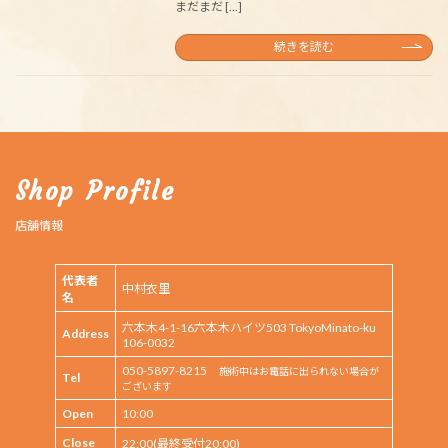
まだまだ […]
続きを読む
Shop Profile
店舗情報
代表者
中村衣里
名
六本木4-1-16六本木ハイツ503 TokyoMinato-ku
Address
106-0032
050-5897-8215
施術中はお電話に出られない場合が
Tel
ございます
Open
10:00
Close
22:00(最終受付20:00)