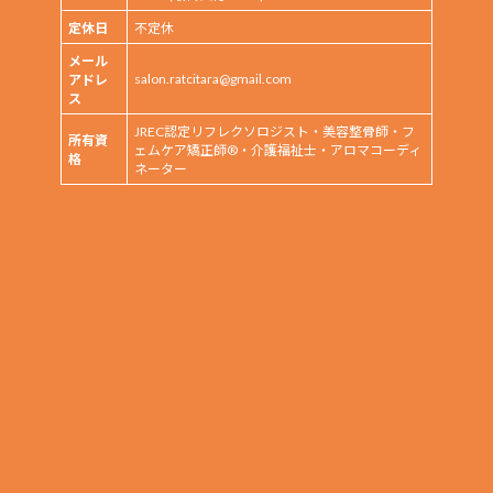
定休日
不定休
メール
salon.ratcitara@gmail.com
アドレ
ス
JREC認定リフレクソロジスト・美容整骨師・フ
所有資
ェムケア矯正師®・介護福祉士・アロマコーディ
格
ネーター