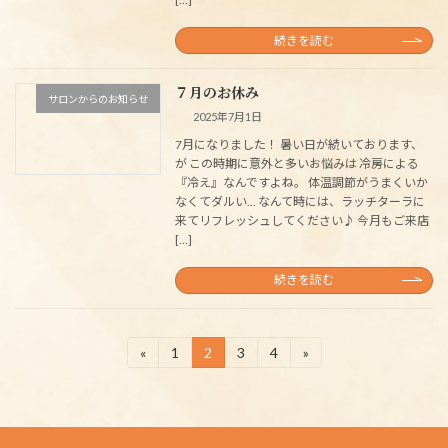
続きを読む
７月のお休み
サロンからのお知らせ
2025年7月1日
7月になりました！ 暑い日が続いております、
が この時期に意外と多いお悩みは 冷房による
『冷え』なんですよね。 体温調節がうまくいか
なくてダルい… なんて時には、ラッチターラに
来てリフレッシュしてください♪ 今月もご来店
[…]
続きを読む
投
«
1
2
3
4
»
固
固
固
固
定
定
定
定
稿
ペ
ペ
ペ
ペ
の
ー
ー
ー
ー
ジ
ジ
ジ
ジ