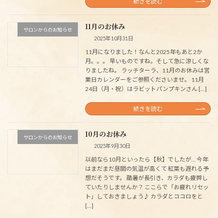
続きを読む
11月のお休み
サロンからのお知らせ
2025年10月31日
11月になりました！なんと2025年もあと2か
月。。。 早いものですね。そして急に涼しくな
りましたね。 ラッチターラ、11月のお休みは営
業日カレンダーをご参照くださいませ。 11月
24日（月・祝）はラビットパンプキンさん […]
続きを読む
10月のお休み
サロンからのお知らせ
2025年9月30日
以前なら10月といったら【秋】でしたが… 今年
はまだまだ昼間の気温が高くて 紅葉も遅れる予
想だそうです。 酷暑が長引き、カラダも疲弊し
ていたりしませんか？ ここらで「お疲れリセッ
ト」しておきましょう♪ カラダとココロをと
[…]