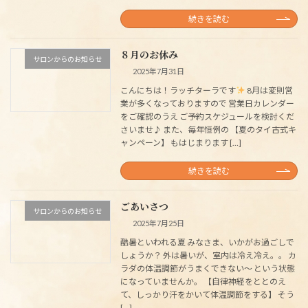
続きを読む
８月のお休み
サロンからのお知らせ
2025年7月31日
こんにちは！ラッチターラです
8月は変則営
業が多くなっておりますので 営業日カレンダー
をご確認のうえ ご予約スケジュールを検討くだ
さいませ♪ また、毎年恒例の 【夏のタイ古式キ
ャンペーン】 もはじまります […]
続きを読む
ごあいさつ
サロンからのお知らせ
2025年7月25日
酷暑といわれる夏 みなさま、いかがお過ごしで
しょうか？ 外は暑いが、室内は冷え冷え。。 カ
ラダの体温調節がうまくできない～ という状態
になっていませんか。 【自律神経をととのえ
て、しっかり汗をかいて体温調節をする】 そう
[…]