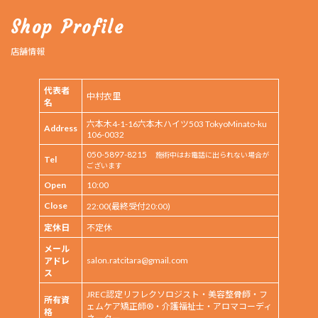
ペ
ー
Shop Profile
ジ
店舗情報
送
代表者
り
中村衣里
名
六本木4-1-16六本木ハイツ503 TokyoMinato-ku
Address
106-0032
050-5897-8215
施術中はお電話に出られない場合が
Tel
ございます
Open
10:00
Close
22:00(最終受付20:00)
定休日
不定休
メール
salon.ratcitara@gmail.com
アドレ
ス
JREC認定リフレクソロジスト・美容整骨師・フ
所有資
ェムケア矯正師®・介護福祉士・アロマコーディ
格