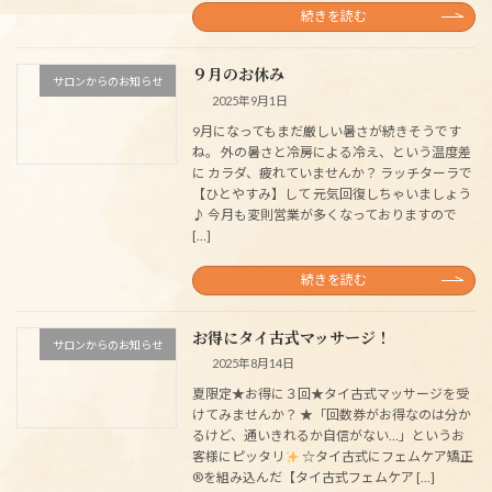
続きを読む
９月のお休み
サロンからのお知らせ
2025年9月1日
9月になってもまだ厳しい暑さが続きそうです
ね。 外の暑さと冷房による冷え、という温度差
に カラダ、疲れていませんか？ ラッチターラで
【ひとやすみ】して 元気回復しちゃいましょう
♪ 今月も変則営業が多くなっておりますので
[…]
続きを読む
お得にタイ古式マッサージ！
サロンからのお知らせ
2025年8月14日
夏限定★お得に３回★タイ古式マッサージを受
けてみませんか？ ★「回数券がお得なのは分か
るけど、通いきれるか自信がない…」というお
客様にピッタリ
☆タイ古式にフェムケア矯正
®を組み込んだ【タイ古式フェムケア […]