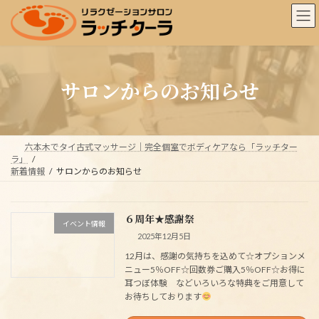
コ
ナ
ン
ビ
テ
ゲ
ン
ー
ツ
シ
へ
ョ
サロンからのお知らせ
ス
ン
キ
に
ッ
移
プ
動
六本木でタイ古式マッサージ｜完全個室でボディケアなら「ラッチター
ラ」
新着情報
サロンからのお知らせ
６周年★感謝祭
イベント情報
2025年12月5日
12月は、感謝の気持ちを込めて☆オプションメ
ニュー5％OFF☆回数券ご購入5％OFF☆お得に
耳つぼ体験 などいろいろな特典をご用意して
お待ちしております