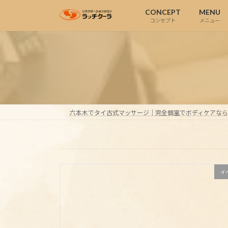
コ
ナ
CONCEPT
MENU
ン
ビ
コンセプト
メニュー
テ
ゲ
ン
ー
ツ
シ
へ
ョ
ス
ン
キ
に
ッ
移
六本木でタイ古式マッサージ｜完全個室でボディケアな
プ
動
イ