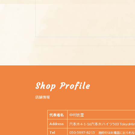
Shop Profile
店舗情報
代表者名
中村衣里
Address
六本木4-1-16六本木ハイツ503 TokyoMinat
Tel
050-5897-8215
施術中はお電話に出られな