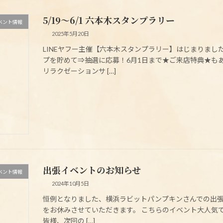
5/19～6/1 六本木スタンプラリー
ベント情報
2025年5月20日
LINEヤフー主催【六本木スタンプラリー】はじまりま
プを貯めて⇒抽選に応募！6月1日まで★ご来店特典★も
リラクゼーションサ […]
出張イベントのお知らせ
ベント情報
2024年10月5日
恒例となりました、横浜ラビットパンプキンさんでの出張リラ
をお休みさせていただきます。 こちらのイベント大人気
皆様、次回の […]