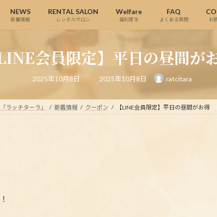
NEWS
RENTAL SALON
Welfare
FAQ
CO
新着情報
レンタルサロン
福利厚生
よくある質問
お
LINE会員限定】平日の昼間が
最
2025年10月8日
2025年10月8日
ratcitara
終
更
新
日
ら「ラッチターラ」
新着情報
クーポン
【LINE会員限定】平日の昼間がお得
時
:
す！