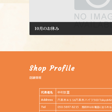
10月のお休み
2025年9月30日
Shop Profile
店舗情報
代表者名
中村衣里
Address
六本木4-1-16六本木ハイツ503 TokyoMinat
Tel
050-5897-8215
施術中はお電話に出られな