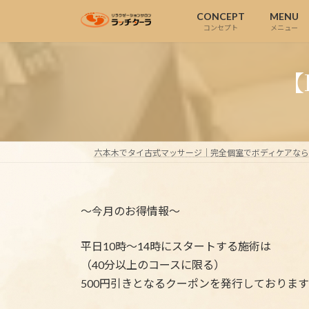
コ
ナ
CONCEPT
MENU
ン
ビ
コンセプト
メニュー
テ
ゲ
ン
ー
【
ツ
シ
へ
ョ
ス
ン
キ
に
ッ
移
六本木でタイ古式マッサージ｜完全個室でボディケアな
プ
動
～今月のお得情報～
平日10時～14時にスタートする施術は
（40分以上のコースに限る）
500円引きとなるクーポンを発行しておりま