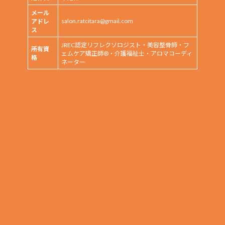
メール
salon.ratcitara@gmail.com
アドレ
ス
JREC認定リフレクソロジスト・美容整骨師・フ
所有資
ェムケア矯正師®・介護福祉士・アロマコーディ
格
ネーター