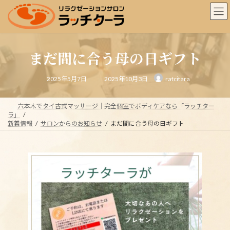
コ
ナ
ン
ビ
テ
ゲ
ン
ー
ツ
シ
まだ間に合う母の日ギフト
へ
ョ
ス
ン
最
キ
に
2025年5月7日
2025年10月3日
ratcitara
終
ッ
移
更
新
プ
動
日
時
六本木でタイ古式マッサージ｜完全個室でボディケアなら「ラッチター
:
ラ」
新着情報
サロンからのお知らせ
まだ間に合う母の日ギフト