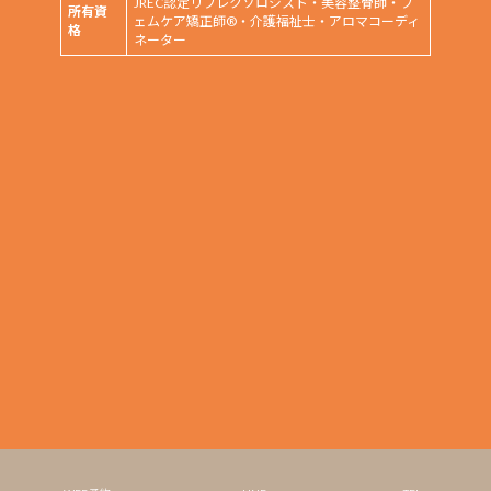
JREC認定リフレクソロジスト・美容整骨師・フ
所有資
ェムケア矯正師®・介護福祉士・アロマコーディ
格
ネーター
Copyright © 六本木でタイ古式マッサージ｜完全個室でボディケアなら「ラッチタ
ーラ」 All Rights Reserved.