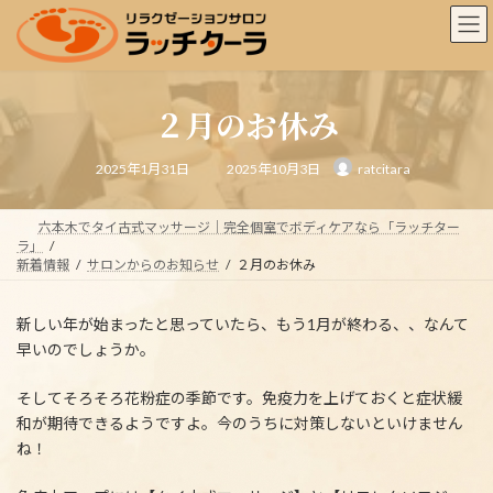
コ
ナ
ン
ビ
テ
ゲ
ン
ー
ツ
シ
２月のお休み
へ
ョ
ス
ン
最
キ
に
2025年1月31日
2025年10月3日
ratcitara
終
ッ
移
更
新
プ
動
日
時
六本木でタイ古式マッサージ｜完全個室でボディケアなら「ラッチター
:
ラ」
新着情報
サロンからのお知らせ
２月のお休み
新しい年が始まったと思っていたら、もう1月が終わる、、なんて
早いのでしょうか。
そしてそろそろ花粉症の季節です。免疫力を上げておくと症状緩
和が期待できるようですよ。
今のうちに対策しないといけません
ね！